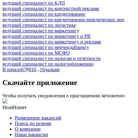
ведущий специалист по КДП
ведущий специалист по контекстной рекламе
ведущий специалист по кредитованию
ведущий специалист по кредитованию юридических лиц
ведущий специалист по логистике
ведущий специалист по маркетингу
ведущий специалист по маркетингу и PR
ведущий специалист по маркетингу и рекламе
ведущий специалист по мерчендайзингу
ведущий специалист по МСФО
ведущий специалист по налогам и отчетности
ведущий специалист по налогообложению
В начало
6
7
8
9
10
...
19
дальше
Скачайте приложение
Чтобы получать уведомления о приглашениях мгновенно
HeadHunter
Размещение вакансий
Поиск по резюме
О компании
Наши вакансии