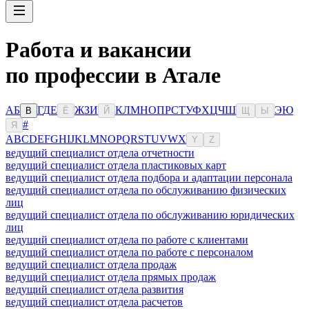
Работа и вакансии
по профессии в Атале
А
Б
Г
Д
Е
Ж
З
И
К
Л
М
Н
О
П
Р
С
Т
У
Ф
Х
Ц
Ч
Ш
Э
Ю
В
Ё
Й
Щ
Ы
#
Я
A
B
C
D
E
F
G
H
I
J
K
L
M
N
O
P
Q
R
S
T
U
V
W
X
Y
Z
ведущий специалист отдела отчетности
ведущий специалист отдела пластиковых карт
ведущий специалист отдела подбора и адаптации персонала
ведущий специалист отдела по обслуживанию физических
лиц
ведущий специалист отдела по обслуживанию юридических
лиц
ведущий специалист отдела по работе с клиентами
ведущий специалист отдела по работе с персоналом
ведущий специалист отдела продаж
ведущий специалист отдела прямых продаж
ведущий специалист отдела развития
ведущий специалист отдела расчетов