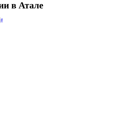
ии в Атале
#