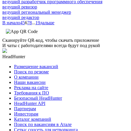
ведущий разработчик программного обеспечения
ведущий ревизор
ведущий региональный менеджер
ведущий редактор
В начало
4
5
6
7
8
...
19
дальше
Сканируйте QR-код, чтобы скачать приложение
И чаты с работодателями всегда будут под рукой
HeadHunter
Размещение вакансий
Поиск по резюме
О компании
Наши вакансии
Реклама на сайте
Требования к ПО
Безопасный HeadHunter
HeadHunter API
Партнерам
Инвесторам
Каталог компаний
Поиск по вакансиям в Атале
Сетка: соцсеть для нетворкинга