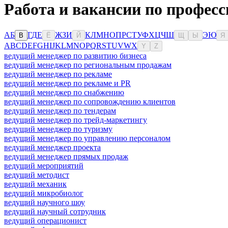
Работа и вакансии по професс
А
Б
Г
Д
Е
Ж
З
И
К
Л
М
Н
О
П
Р
С
Т
У
Ф
Х
Ц
Ч
Ш
Э
Ю
В
Ё
Й
Щ
Ы
Я
A
B
C
D
E
F
G
H
I
J
K
L
M
N
O
P
Q
R
S
T
U
V
W
X
Y
Z
ведущий менеджер по развитию бизнеса
ведущий менеджер по региональным продажам
ведущий менеджер по рекламе
ведущий менеджер по рекламе и PR
ведущий менеджер по снабжению
ведущий менеджер по сопровождению клиентов
ведущий менеджер по тендерам
ведущий менеджер по трейд-маркетингу
ведущий менеджер по туризму
ведущий менеджер по управлению персоналом
ведущий менеджер проекта
ведущий менеджер прямых продаж
ведущий мероприятий
ведущий методист
ведущий механик
ведущий микробиолог
ведущий научного шоу
ведущий научный сотрудник
ведущий операционист