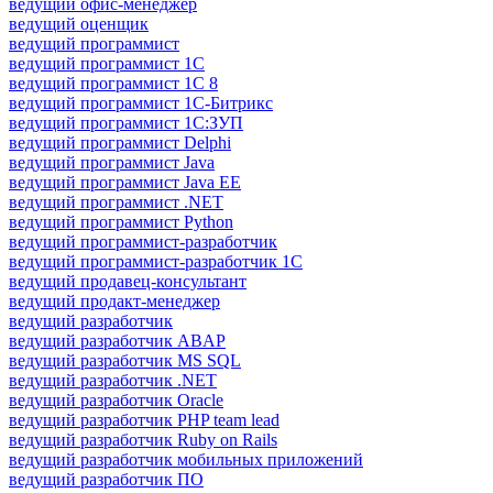
ведущий офис-менеджер
ведущий оценщик
ведущий программист
ведущий программист 1C
ведущий программист 1С 8
ведущий программист 1С-Битрикс
ведущий программист 1С:ЗУП
ведущий программист Delphi
ведущий программист Java
ведущий программист Java EE
ведущий программист .NET
ведущий программист Python
ведущий программист-разработчик
ведущий программист-разработчик 1С
ведущий продавец-консультант
ведущий продакт-менеджер
ведущий разработчик
ведущий разработчик ABAP
ведущий разработчик MS SQL
ведущий разработчик .NET
ведущий разработчик Oracle
ведущий разработчик PHP team lead
ведущий разработчик Ruby on Rails
ведущий разработчик мобильных приложений
ведущий разработчик ПО