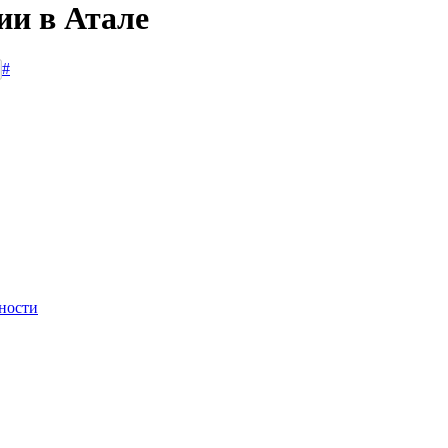
ии в Атале
#
ности