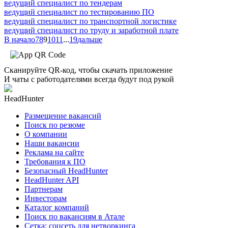
ведущий специалист по тендерам
ведущий специалист по тестированию ПО
ведущий специалист по транспортной логистике
ведущий специалист по труду и заработной плате
В начало
7
8
9
10
11
...
19
дальше
Сканируйте QR-код, чтобы скачать приложение
И чаты с работодателями всегда будут под рукой
HeadHunter
Размещение вакансий
Поиск по резюме
О компании
Наши вакансии
Реклама на сайте
Требования к ПО
Безопасный HeadHunter
HeadHunter API
Партнерам
Инвесторам
Каталог компаний
Поиск по вакансиям в Атале
Сетка: соцсеть для нетворкинга