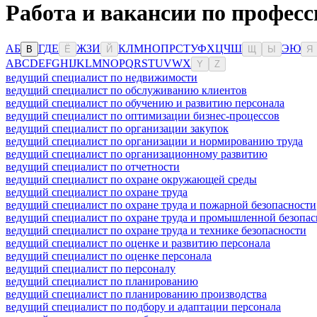
Работа и вакансии по професс
А
Б
Г
Д
Е
Ж
З
И
К
Л
М
Н
О
П
Р
С
Т
У
Ф
Х
Ц
Ч
Ш
Э
Ю
В
Ё
Й
Щ
Ы
Я
A
B
C
D
E
F
G
H
I
J
K
L
M
N
O
P
Q
R
S
T
U
V
W
X
Y
Z
ведущий специалист по недвижимости
ведущий специалист по обслуживанию клиентов
ведущий специалист по обучению и развитию персонала
ведущий специалист по оптимизации бизнес-процессов
ведущий специалист по организации закупок
ведущий специалист по организации и нормированию труда
ведущий специалист по организационному развитию
ведущий специалист по отчетности
ведущий специалист по охране окружающей среды
ведущий специалист по охране труда
ведущий специалист по охране труда и пожарной безопасности
ведущий специалист по охране труда и промышленной безопас
ведущий специалист по охране труда и технике безопасности
ведущий специалист по оценке и развитию персонала
ведущий специалист по оценке персонала
ведущий специалист по персоналу
ведущий специалист по планированию
ведущий специалист по планированию производства
ведущий специалист по подбору и адаптации персонала