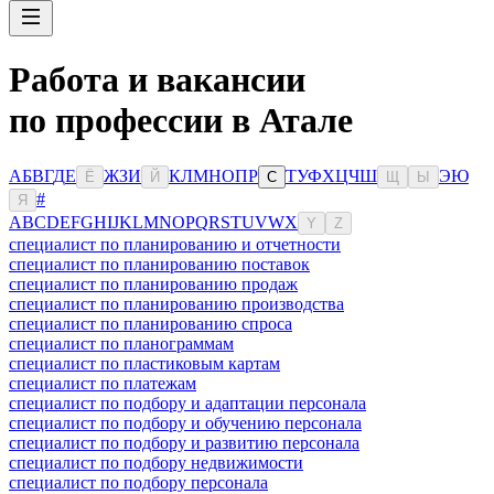
Работа и вакансии
по профессии в Атале
А
Б
В
Г
Д
Е
Ж
З
И
К
Л
М
Н
О
П
Р
Т
У
Ф
Х
Ц
Ч
Ш
Э
Ю
Ё
Й
С
Щ
Ы
#
Я
A
B
C
D
E
F
G
H
I
J
K
L
M
N
O
P
Q
R
S
T
U
V
W
X
Y
Z
специалист по планированию и отчетности
специалист по планированию поставок
специалист по планированию продаж
специалист по планированию производства
специалист по планированию спроса
специалист по планограммам
специалист по пластиковым картам
специалист по платежам
специалист по подбору и адаптации персонала
специалист по подбору и обучению персонала
специалист по подбору и развитию персонала
специалист по подбору недвижимости
специалист по подбору персонала