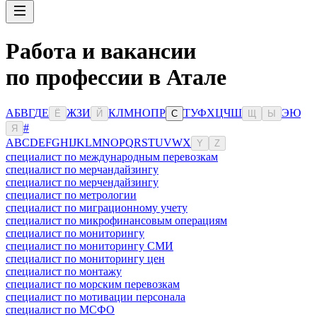
Работа и вакансии
по профессии в Атале
А
Б
В
Г
Д
Е
Ж
З
И
К
Л
М
Н
О
П
Р
Т
У
Ф
Х
Ц
Ч
Ш
Э
Ю
Ё
Й
С
Щ
Ы
#
Я
A
B
C
D
E
F
G
H
I
J
K
L
M
N
O
P
Q
R
S
T
U
V
W
X
Y
Z
специалист по международным перевозкам
специалист по мерчандайзингу
специалист по мерчендайзингу
специалист по метрологии
специалист по миграционному учету
специалист по микрофинансовым операциям
специалист по мониторингу
специалист по мониторингу СМИ
специалист по мониторингу цен
специалист по монтажу
специалист по морским перевозкам
специалист по мотивации персонала
специалист по МСФО