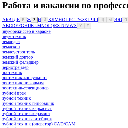
Работа и вакансии по професс
А
Б
В
Г
Д
Е
Ж
И
К
Л
М
Н
О
П
Р
С
Т
У
Ф
Х
Ц
Ч
Ш
Э
Ю
Ё
З
Й
Щ
Ы
Я
A
B
C
D
E
F
G
H
I
J
K
L
M
N
O
P
Q
R
S
T
U
V
W
X
Y
Z
звукорежиссер в караоке
звукотехник
земледел
землекоп
землеустроитель
земский доктор
земский фельдшер
зернотрейдер
зоотехник
зоотехник-консультант
зоотехник по кормам
зоотехник-селекционер
зубной врач
зубной техник
зубной техник-гипсовщик
зубной техник-каркасист
зубной техник-керамист
зубной техник-литейщик
зубной техник (оператор) CAD/CAM