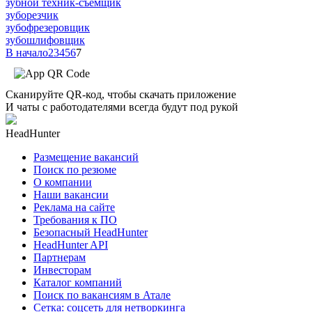
зубной техник-съемщик
зуборезчик
зубофрезеровщик
зубошлифовщик
В начало
2
3
4
5
6
7
Сканируйте QR-код, чтобы скачать приложение
И чаты с работодателями всегда будут под рукой
HeadHunter
Размещение вакансий
Поиск по резюме
О компании
Наши вакансии
Реклама на сайте
Требования к ПО
Безопасный HeadHunter
HeadHunter API
Партнерам
Инвесторам
Каталог компаний
Поиск по вакансиям в Атале
Сетка: соцсеть для нетворкинга