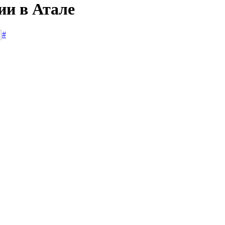
ии в Атале
#