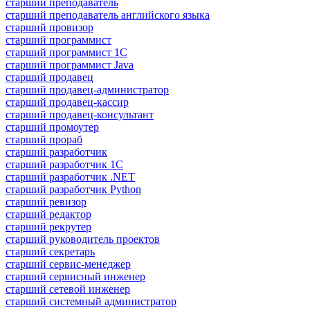
старший преподаватель
старший преподаватель английского языка
старший провизор
старший программист
старший программист 1С
старший программист Java
старший продавец
старший продавец-администратор
старший продавец-кассир
старший продавец-консультант
старший промоутер
старший прораб
старший разработчик
старший разработчик 1С
старший разработчик .NET
старший разработчик Python
старший ревизор
старший редактор
старший рекрутер
старший руководитель проектов
старший секретарь
старший сервис-менеджер
старший сервисный инженер
старший сетевой инженер
старший системный администратор