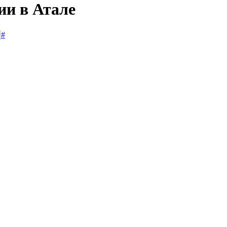
ии в Атале
#