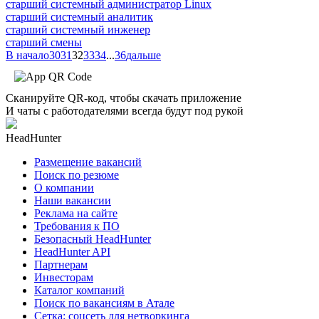
старший системный администратор Linux
старший системный аналитик
старший системный инженер
старший смены
В начало
30
31
32
33
34
...
36
дальше
Сканируйте QR-код, чтобы скачать приложение
И чаты с работодателями всегда будут под рукой
HeadHunter
Размещение вакансий
Поиск по резюме
О компании
Наши вакансии
Реклама на сайте
Требования к ПО
Безопасный HeadHunter
HeadHunter API
Партнерам
Инвесторам
Каталог компаний
Поиск по вакансиям в Атале
Сетка: соцсеть для нетворкинга