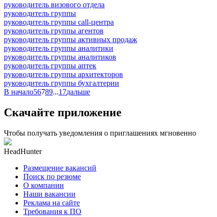
руководитель визового отдела
руководитель группы
руководитель группы call-центра
руководитель группы агентов
руководитель группы активных продаж
руководитель группы аналитики
руководитель группы аналитиков
руководитель группы аптек
руководитель группы архитекторов
руководитель группы бухгалтерии
В начало
5
6
7
8
9
...
17
дальше
Скачайте приложение
Чтобы получать уведомления о приглашениях мгновенно
HeadHunter
Размещение вакансий
Поиск по резюме
О компании
Наши вакансии
Реклама на сайте
Требования к ПО