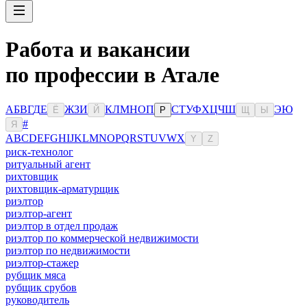
Работа и вакансии
по профессии в Атале
А
Б
В
Г
Д
Е
Ж
З
И
К
Л
М
Н
О
П
С
Т
У
Ф
Х
Ц
Ч
Ш
Э
Ю
Ё
Й
Р
Щ
Ы
#
Я
A
B
C
D
E
F
G
H
I
J
K
L
M
N
O
P
Q
R
S
T
U
V
W
X
Y
Z
риск-технолог
ритуальный агент
рихтовщик
рихтовщик-арматурщик
риэлтор
риэлтор-агент
риэлтор в отдел продаж
риэлтор по коммерческой недвижимости
риэлтор по недвижимости
риэлтор-стажер
рубщик мяса
рубщик срубов
руководитель