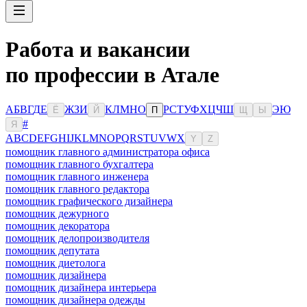
Работа и вакансии
по профессии в Атале
А
Б
В
Г
Д
Е
Ж
З
И
К
Л
М
Н
О
Р
С
Т
У
Ф
Х
Ц
Ч
Ш
Э
Ю
Ё
Й
П
Щ
Ы
#
Я
A
B
C
D
E
F
G
H
I
J
K
L
M
N
O
P
Q
R
S
T
U
V
W
X
Y
Z
помощник главного администратора офиса
помощник главного бухгалтера
помощник главного инженера
помощник главного редактора
помощник графического дизайнера
помощник дежурного
помощник декоратора
помощник делопроизводителя
помощник депутата
помощник диетолога
помощник дизайнера
помощник дизайнера интерьера
помощник дизайнера одежды