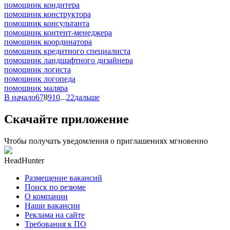
помощник кондитера
помощник конструктора
помощник консультанта
помощник контент-менеджера
помощник координатора
помощник кредитного специалиста
помощник ландшафтного дизайнера
помощник логиста
помощник логопеда
помощник маляра
В начало
6
7
8
9
10
...
22
дальше
Скачайте приложение
Чтобы получать уведомления о приглашениях мгновенно
HeadHunter
Размещение вакансий
Поиск по резюме
О компании
Наши вакансии
Реклама на сайте
Требования к ПО