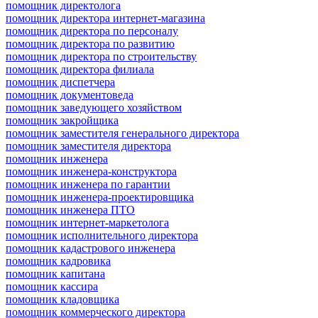
помощник директолога
помощник директора интернет-магазина
помощник директора по персоналу
помощник директора по развитию
помощник директора по строительству
помощник директора филиала
помощник диспетчера
помощник документоведа
помощник заведующего хозяйством
помощник закройщика
помощник заместителя генерального директора
помощник заместителя директора
помощник инженера
помощник инженера-конструктора
помощник инженера по гарантии
помощник инженера-проектировщика
помощник инженера ПТО
помощник интернет-маркетолога
помощник исполнительного директора
помощник кадастрового инженера
помощник кадровика
помощник капитана
помощник кассира
помощник кладовщика
помощник коммерческого директора