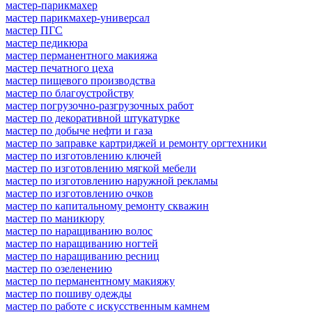
мастер-парикмахер
мастер парикмахер-универсал
мастер ПГС
мастер педикюра
мастер перманентного макияжа
мастер печатного цеха
мастер пищевого производства
мастер по благоустройству
мастер погрузочно-разгрузочных работ
мастер по декоративной штукатурке
мастер по добыче нефти и газа
мастер по заправке картриджей и ремонту оргтехники
мастер по изготовлению ключей
мастер по изготовлению мягкой мебели
мастер по изготовлению наружной рекламы
мастер по изготовлению очков
мастер по капитальному ремонту скважин
мастер по маникюру
мастер по наращиванию волос
мастер по наращиванию ногтей
мастер по наращиванию ресниц
мастер по озеленению
мастер по перманентному макияжу
мастер по пошиву одежды
мастер по работе с искусственным камнем