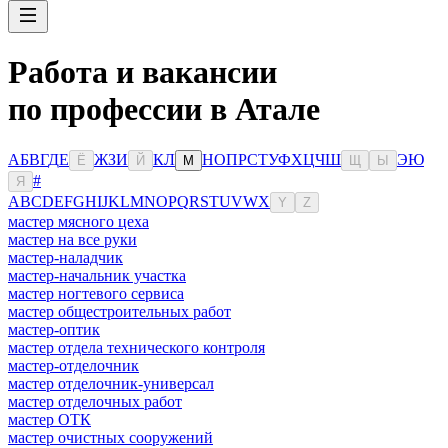
Работа и вакансии
по профессии в Атале
А
Б
В
Г
Д
Е
Ж
З
И
К
Л
Н
О
П
Р
С
Т
У
Ф
Х
Ц
Ч
Ш
Э
Ю
Ё
Й
М
Щ
Ы
#
Я
A
B
C
D
E
F
G
H
I
J
K
L
M
N
O
P
Q
R
S
T
U
V
W
X
Y
Z
мастер мясного цеха
мастер на все руки
мастер-наладчик
мастер-начальник участка
мастер ногтевого сервиса
мастер общестроительных работ
мастер-оптик
мастер отдела технического контроля
мастер-отделочник
мастер отделочник-универсал
мастер отделочных работ
мастер ОТК
мастер очистных сооружений