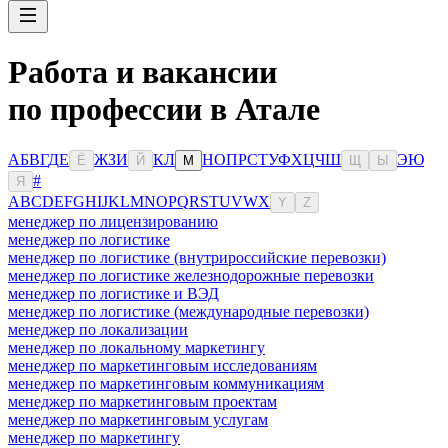
Работа и вакансии
по профессии в Атале
А
Б
В
Г
Д
Е
Ж
З
И
К
Л
Н
О
П
Р
С
Т
У
Ф
Х
Ц
Ч
Ш
Э
Ю
Ё
Й
М
Щ
Ы
#
Я
A
B
C
D
E
F
G
H
I
J
K
L
M
N
O
P
Q
R
S
T
U
V
W
X
Y
Z
менеджер по лицензированию
менеджер по логистике
менеджер по логистике (внутрироссийские перевозки)
менеджер по логистике железнодорожные перевозки
менеджер по логистике и ВЭД
менеджер по логистике (международные перевозки)
менеджер по локализации
менеджер по локальному маркетингу
менеджер по маркетинговым исследованиям
менеджер по маркетинговым коммуникациям
менеджер по маркетинговым проектам
менеджер по маркетинговым услугам
менеджер по маркетингу