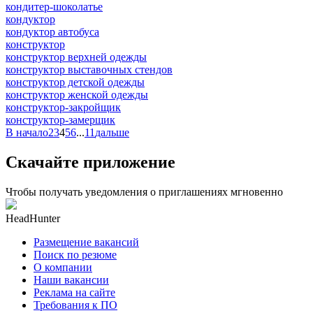
кондитер-шоколатье
кондуктор
кондуктор автобуса
конструктор
конструктор верхней одежды
конструктор выставочных стендов
конструктор детской одежды
конструктор женской одежды
конструктор-закройщик
конструктор-замерщик
В начало
2
3
4
5
6
...
11
дальше
Скачайте приложение
Чтобы получать уведомления о приглашениях мгновенно
HeadHunter
Размещение вакансий
Поиск по резюме
О компании
Наши вакансии
Реклама на сайте
Требования к ПО