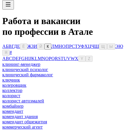
Работа и вакансии
по профессии в Атале
А
Б
В
Г
Д
Е
Ж
З
И
Л
М
Н
О
П
Р
С
Т
У
Ф
Х
Ц
Ч
Ш
Э
Ю
Ё
Й
К
Щ
Ы
#
Я
A
B
C
D
E
F
G
H
I
J
K
L
M
N
O
P
Q
R
S
T
U
V
W
X
Y
Z
клининг-менеджер
клинический психолог
клинический фармаколог
ключник
колеровщик
коллектор
колорист
колорист автоэмалей
комбайнер
комендант
комендант здания
комендант общежития
коммерческий агент