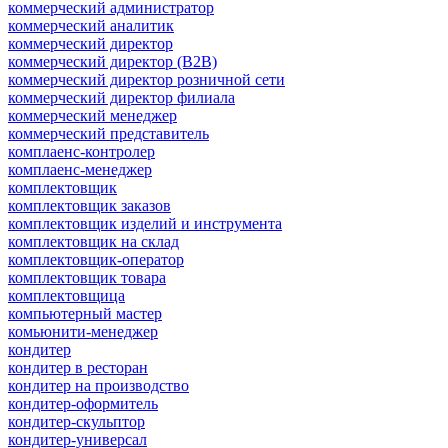
коммерческий администратор
коммерческий аналитик
коммерческий директор
коммерческий директор (B2B)
коммерческий директор розничной сети
коммерческий директор филиала
коммерческий менеджер
коммерческий представитель
комплаенс-контролер
комплаенс-менеджер
комплектовщик
комплектовщик заказов
комплектовщик изделий и инструмента
комплектовщик на склад
комплектовщик-оператор
комплектовщик товара
комплектовщица
компьютерный мастер
комьюнити-менеджер
кондитер
кондитер в ресторан
кондитер на производство
кондитер-оформитель
кондитер-скульптор
кондитер-универсал