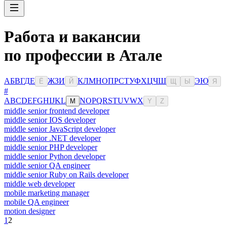
Работа и вакансии
по профессии в Атале
А
Б
В
Г
Д
Е
Ж
З
И
К
Л
М
Н
О
П
Р
С
Т
У
Ф
Х
Ц
Ч
Ш
Э
Ю
Ё
Й
Щ
Ы
Я
#
A
B
C
D
E
F
G
H
I
J
K
L
N
O
P
Q
R
S
T
U
V
W
X
M
Y
Z
middle senior frontend developer
middle senior IOS developer
middle senior JavaScript developer
middle senior .NET developer
middle senior PHP developer
middle senior Python developer
middle senior QA engineer
middle senior Ruby on Rails developer
middle web developer
mobile marketing manager
mobile QA engineer
motion designer
1
2