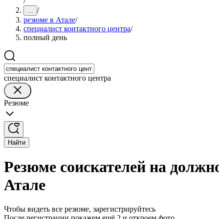
/
/
...
резюме в Атале
/
специалист контактного центра
/
полный день
специалист контактного центра
Резюме
Найти
Резюме соискателей на должно
Атале
Чтобы видеть все резюме, зарегистрируйтесь
После регистрации покажем ещё 2 и откроем фото