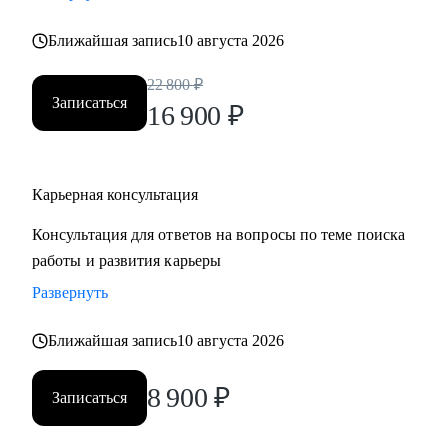
• Хотите понять рынок и своё место в нем - разберем
Ближайшая запись
10 августа 2026
тренды и ваше позиционирование.
• Хотите начать управлять своей карьерой, а не пассивно
22 800
₽
плыть по течению, но не знаете с чего начать ;)
Записаться
16 900
₽
Делаю качественный продукт за счет индивидуального
подхода и максимального погружения в запрос клиента,
Карьерная консультация
глубокой экспертизы и использования в работе различных
подходов и инструментов.
Консультация для ответов на вопросы по теме поиска
работы и развития карьеры
Развернуть
Ближайшая запись
10 августа 2026
8 900
₽
Записаться