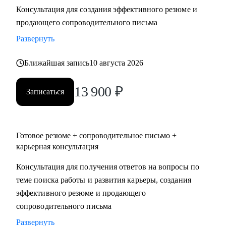
Консультация для создания эффективного резюме и
• Два высших образования - Менеджмент и Стратегическое
продающего сопроводительного письма
управление персоналом. Дополнительное образование в
сфере коучинга и карьерного консультирования.
Развернуть
Ближайшая запись
10 августа 2026
С чем помогу:
• Нет приглашений на интервью - разберем, почему рынок
13 900
₽
не видит вашу ценность, и исправим.
Записаться
• Не знаете, как выгодно представить опыт - соберем
профессиональную идентичность и упакуем опыт так,
чтобы HR заметил.
Готовое резюме + сопроводительное письмо +
• Перерыв в работе, разнородный бэкграунд (нелинейный
карьерная консультация
опыт), сложное увольнение - найдем логичную линию,
Консультация для получения ответов на вопросы по
которая закроет вопросы нанимающей стороны.
теме поиска работы и развития карьеры, создания
• Карьерный переход или выход на новый уровень дохода -
эффективного резюме и продающего
выстроим стратегию с конкретными шагами.
сопроводительного письма
• Готовитесь к важному интервью - отработаем ответы и
подсветим сильные стороны.
Развернуть