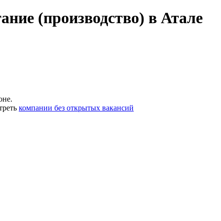
ание (производство) в Атале
оне.
треть
компании без открытых вакансий