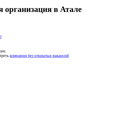
я организация в Атале
О
оне.
треть
компании без открытых вакансий