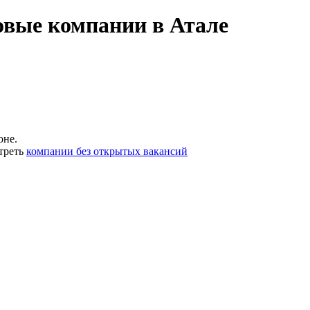
овые компании в Атале
оне.
треть
компании без открытых вакансий