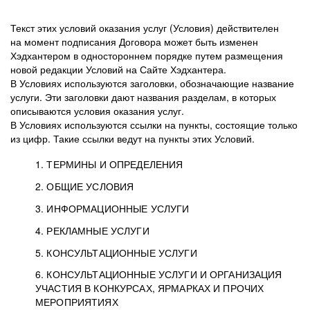
Текст этих условий оказания услуг (Условия) действителен
на момент подписания Договора может быть изменен
Хэдхантером в одностороннем порядке путем размещения
новой редакции Условий на Сайте Хэдхантера.
В Условиях используются заголовки, обозначающие название
услуги. Эти заголовки дают названия разделам, в которых
описываются условия оказания услуг.
В Условиях используются ссылки на пункты, состоящие только
из цифр. Такие ссылки ведут на пункты этих Условий.
1. ТЕРМИНЫ И ОПРЕДЕЛЕНИЯ
2. ОБЩИЕ УСЛОВИЯ
3. ИНФОРМАЦИОННЫЕ УСЛУГИ
1.1. Хэдхантер, или
Хэдхантер, ООО
4. РЕКЛАМНЫЕ УСЛУГИ
HeadHunter, или
«Хэдхантер», ИНН
2.1. Типы и статусы регистрации
5. КОНСУЛЬТАЦИОННЫЕ УСЛУГИ
Исполнитель
7718620740, адрес:
Типы регистрации
3.1. Предоставление доступа к базе данных
2.2. Активация услуг
6. КОНСУЛЬТАЦИОННЫЕ УСЛУГИ И ОРГАНИЗАЦИЯ
125047, г. Москва,
резюме с предложениями Соискателей
Описание и активация
УЧАСТИЯ В КОНКУРСАХ, ЯРМАРКАХ И ПРОЧИХ
2.1.1. Заказчику может быть присвоен один
4.0. Общие условия оказания рекламных услуг
внутригородская
о трудоустройстве с возможностью просмотра
МЕРОПРИЯТИЯХ
из Типов регистраций.
территория
4.0.1. Хэдхантер оказывает Заказчику услугу