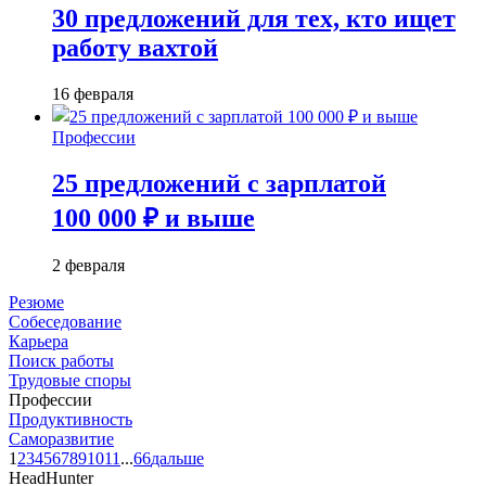
30 предложений для тех, кто ищет
работу вахтой
16 февраля
Профессии
25 предложений с зарплатой
100 000 ₽ и выше
2 февраля
Резюме
Собеседование
Карьера
Поиск работы
Трудовые споры
Профессии
Продуктивность
Саморазвитие
1
2
3
4
5
6
7
8
9
10
11
...
66
дальше
HeadHunter