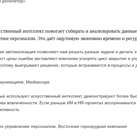
й репетитор»
сственный интеллект помогает собирать и анализировать данны
ение персоналом. Это даёт ощутимую экономию времени и ресур
я автоматизация позволяют нам решать разные задачи и делать эт
ст цены ошибки заставляют компании ускорять цикл закрытия и ул
 поэтому выигрывают решения, которые встраиваются в процессы и
муникациям, Mediascope
рые используют искусственный интеллект, демонстрируют более бы
ка вовлечённости. Если раньше ИИ в HR-проектах воспринимался ка
ктивность
 по управлению персоналом, Восточная горнорудная компания