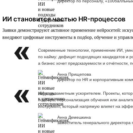
директор по персоналу, «100балльны
ИИ становится частью HR-процессов
Заявки демонстрируют активное применение нейросетей: иску
внедряют цифровые инструменты в подбор, обучение и управл
Современные технологии, применение ИИ, умна
по найму: дефицит подходящих кандидатов и ро
а бизнес хочет предсказуемости и отчётности,
Анна Прищепова
директор по HR и корпоративным ком
ИИ стал заметным ускорителем. Проекты, кото
подбора, персонализация обучения или аналити
инструмент, который напрямую влияет на эффе
Анна Демешкина
заместитель генерального директора