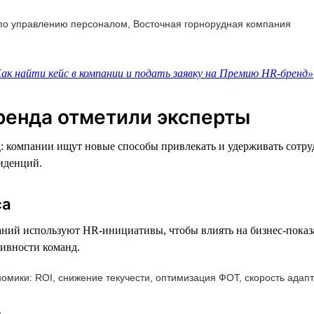
 по управлению персоналом, Восточная горнорудная компания
ак найти кейс в компании и подать заявку на Премию HR-бренд»
ренда отметили эксперты
д: компании ищут новые способы привлекать и удерживать сотр
нденций.
са
ний используют HR-инициативы, чтобы влиять на бизнес-показа
тивности команд.
номики: ROI, снижение текучести, оптимизация ФОТ, скорость ада