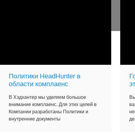
Политики HeadHunter в
Г
области комплаенс
э
В Хэдхантер мы уделяем большое
Вы
внимание комплаенс. Для этих целей в
ва
Компании разработаны Политики и
не
внутренние документы
де