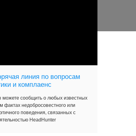
орячая линия по вопросам
тики и комплаенс
 можете сообщить о любых известных
м фактах недобросовестного или
этичного поведения, связанных с
ятельностью HeadHunter