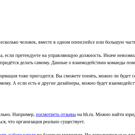
несколько человек, вместе в одном опенспейсе или большую част
а, если претендуете на управляющую должность. Иначе невозмо
о придётся делать самому. Данные о взаимодействии команды пом
ормация тоже пригодится. Вы сможете понять, можно ли будет со
ому. А если есть и другие дизайнеры, можно будет взаимодейств
ельно. Например,
посмотреть отзывы
на hh.ru. Можно найти юри
я, что организация реально существует.
ить работодателя
по базовым моментам. Но дополнительные данн