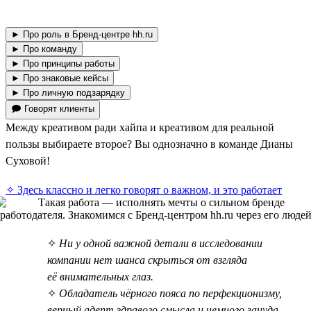
► Про роль в Бренд-центре hh.ru
► Про команду
► Про принципы работы
► Про знаковые кейсы
► Про личную подзарядку
🗩 Говорят клиенты
Между креативом ради хайпа и креативом для реальной
пользы выбираете второе? Вы однозначно в команде Дианы
Суховой!
✧ Здесь классно и легко говорят о важном, и это работает
✧
Ни у одной важной детали в исследовании
компании нет шанса скрыться от взгляда
её внимательных глаз.
✧
Обладатель чёрного пояса по перфекционизму,
верный адепт здравого смысла и немного зануда