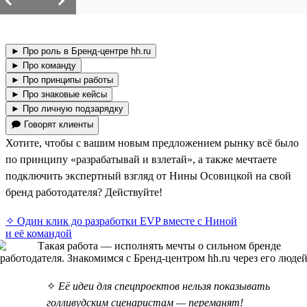
/
► Про роль в Бренд-центре hh.ru
► Про команду
► Про принципы работы
► Про знаковые кейсы
► Про личную подзарядку
🗩 Говорят клиенты
Хотите, чтобы с вашим новым предложением рынку всё было
по принципу «разрабатывай и взлетай», а также мечтаете
подключить экспертный взгляд от Нины Осовицкой на свой
бренд работодателя? Действуйте!
✧ Один клик до разработки EVP вместе с Ниной
и её командой
✧
Её идеи для спецпроектов нельзя показывать
голливудским сценаристам — переманят!