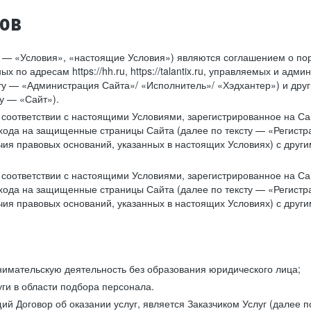
тов
у — «Условия», «настоящие Условия») являются соглашением о по
х по адресам https://hh.ru, https://talantix.ru, управляемых и 
тексту — «Администрация Сайта»/ «Исполнитель»/ «Хэдхантер») и др
у — «Сайт»).
соответствии с настоящими Условиями, зарегистрированное на Са
хода на защищенные страницы Сайта (далее по тексту — «Регистр
ия правовых оснований, указанных в настоящих Условиях) с дру
соответствии с настоящими Условиями, зарегистрированное на Са
хода на защищенные страницы Сайта (далее по тексту — «Регистр
ия правовых оснований, указанных в настоящих Условиях) с дру
имательскую деятельность без образования юридического лица;
ги в области подбора персонала.
 Договор об оказании услуг, является Заказчиком Услуг (далее по