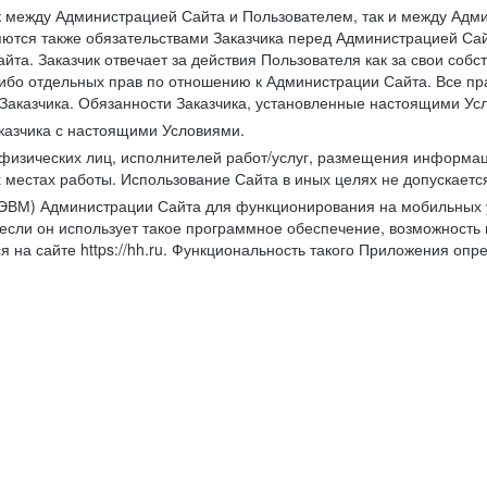
к между Администрацией Сайта и Пользователем, так и между Адми
ются также обязательствами Заказчика перед Администрацией Сай
йта. Заказчик отвечает за действия Пользователя как за свои соб
либо отдельных прав по отношению к Администрации Сайта. Все п
Заказчика. Обязанности Заказчика, установленные настоящими Ус
казчика с настоящими Условиями.
физических лиц, исполнителей работ/услуг, размещения информаци
 местах работы. Использование Сайта в иных целях не допускаетс
ВМ) Администрации Сайта для функционирования на мобильных ус
ли он использует такое программное обеспечение, возможность и
 на сайте https://hh.ru. Функциональность такого Приложения оп