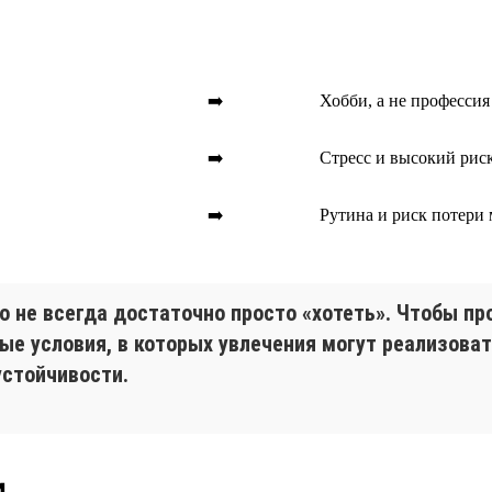
➡️
Хобби, а не профессия
➡️
Стресс и высокий рис
➡️
Рутина и риск потери
но не всегда достаточно просто «хотеть». Чтобы п
ные условия, в которых увлечения могут реализова
устойчивости.
и