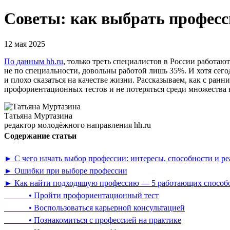
Советы: как выбрать професс
12 мая 2025
По данным hh.ru
, только треть специалистов в России работают
не по специальности, довольны работой лишь 35%. И хотя се
и плохо сказаться на качестве жизни. Рассказываем, как с ран
профориентационных тестов и не потеряться среди множества 
Татьяна Муртазина
редактор молодёжного направления hh.ru
Содержание статьи
► С чего начать выбор профессии: интересы, способности и ре
► Ошибки при выборе профессии
► Как найти подходящую профессию — 5 работающих способо
• Пройти профориентационный тест
• Воспользоваться карьерной консультацией
• Познакомиться с профессией на практике