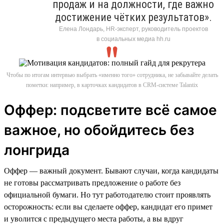
продаж и на должности, где важно
достижение чётких результатов».
Елена Лондарь, HR-эксперт, руководитель проектов
в социальных медиа hh.ru
Чтобы по итогам интервью выбрать «именно того» сотрудника, не забывайте делать
пометки: например, в карточках кандидатов в CRM-системе Talantix
Оффер: подсветите всё самое
важное, но обойдитесь без
лонгрида
Оффер — важный документ. Бывают случаи, когда кандидаты
не готовы рассматривать предложение о работе без
официальной бумаги. Но тут работодателю стоит проявлять
осторожность: если вы сделаете оффер, кандидат его примет
и уволится с предыдущего места работы, а вы вдруг