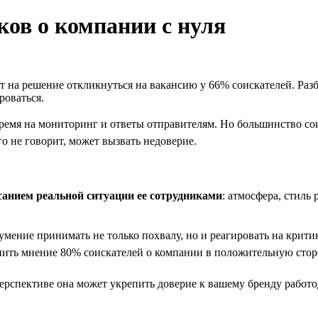
ков о компании с нуля
т на решение откликнуться на вакансию у 66% соискателей. Разб
роваться.
 время на мониторинг и ответы отправителям. Но большинство с
го не говорит, может вызвать недоверие.
санием реальной ситуации ее сотрудниками
: атмосфера, стиль
мение принимать не только похвалу, но и реагировать на критик
нить мнение 80% соискателей о компании в положительную стор
ерспективе она может укрепить доверие к вашему бренду работо