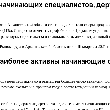
а начинающих специалистов, де
ми в Архангельской области стали представители сферы продаж 
ки (11%). Интересно отметить, профобласть «Продажи» укрепил
транспорта, строительства и недвижимости, административный 
 наиболее активны начинающие 
года вели себя активно и размещали большее число вакансий. Со
же резюме, сколько и в прошлом году в соответствующий период
 стабильно держат лидерство: так, доля резюме от начинающих 
меньшилась с 17 до 14%. Также активны на рынке труда в III кв