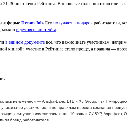
 21–30-ю строчки Рейтинга. В прошлые годы они относились к к
 платформе
Dream Job
.
Его
получают в подарок
работодатели, к
е, можно
в демоверсии отчёта
.
ли
в едином документе
всё, что важно знать участникам: наприм
ой книгой» участие в Рейтинге стало проще, а правила — прозр
ии:
талась неизменной — Альфа-Банк, ВТБ и X5 Group, чьи HR-процес
 уникальное достижение, и по правилам проекта компания пропус
озициях ситуация изменилась: в топ-10 вошли СИБУР, Аэрофлот, 
епили бренд работодателя